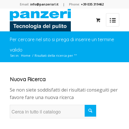
Email:
info@panzerisrl.it
| Phone:
+39 035 319462
Per cercare nel sito si prega di inserire un termine
valido
Sei in:
Home
/
Risultati della ricerca per ""
Nuova Ricerca
Se non siete soddisfatti dei risultati conseguiti per
favore fare una nuova ricerca