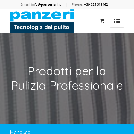
Email:
info@panzerisrl.it
| Phone:
+39 035 319462
Prodotti per la
Pulizia Professionale
Monouso