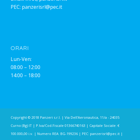
PEC:
panzerisrl@pec.it
ORARI
Lun-Ven:
08:00 – 12:00
14:00 – 18:00
Copyright © 2018 Panzeri s.r.l. | Via Dell’Aeronautica, 11/a - 24035
Curno (Bg) IT | P.Iva/Cod.Fiscale 01366740163 | Capitale Sociale: €
100.000,00 i.v. | Numero REA: BG-199236 | PEC:
panzerisrl@pec.it
|