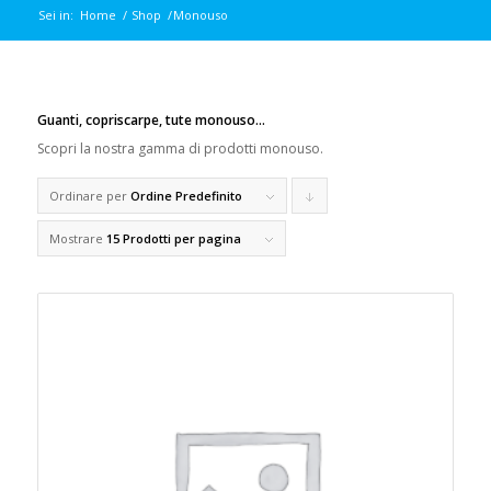
Sei in:
Home
/
Shop
/
Monouso
Guanti, copriscarpe, tute monouso…
Scopri la nostra gamma di prodotti monouso.
Ordinare per
Ordine Predefinito
Clicca
per
Mostrare
15 Prodotti per pagina
ordinare
i
prodotti
in
forma
discendente