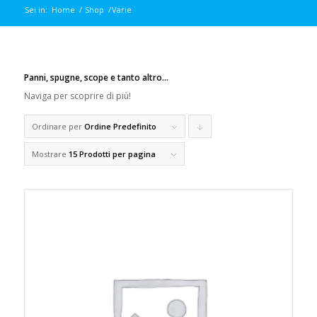
Sei in:
Home
/
Shop
/
Varie
Panni, spugne, scope e tanto altro…
Naviga per scoprire di più!
Ordinare per
Ordine Predefinito
Clicca
per
Mostrare
15 Prodotti per pagina
ordinare
i
prodotti
in
forma
discendente