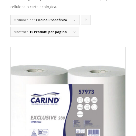
cellulosa o carta ecologica.
Ordinare per
Ordine Predefinito
Clicca
per
Mostrare
15 Prodotti per pagina
ordinare
i
prodotti
in
forma
ascendente