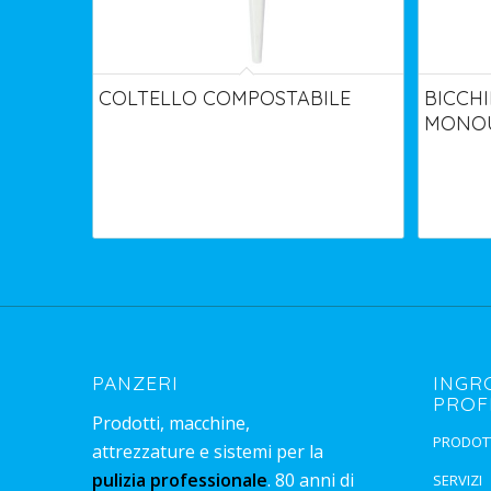
COLTELLO COMPOSTABILE
BICCHI
MONOU
PANZERI
INGR
PROF
Prodotti, macchine,
PRODOT
attrezzature e sistemi per la
pulizia professionale
. 80 anni di
SERVIZI