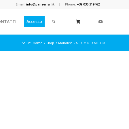
Email:
info@panzerisrl.it
| Phone:
+39 035 319462
ONTATTI
Accesso
Sei in:
Home
/
Shop
/
Monouso
/
ALLUMINIO MT.150