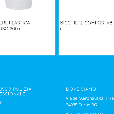
ERE PLASTICA
BICCHIERE COMPOSTABI
SO 200 cc
cc
OSSO PULIZIA
DOVE SIAMO
ESSIONALE
Via dell’Aeronautica, 11/a
TI
24035 Curno BG