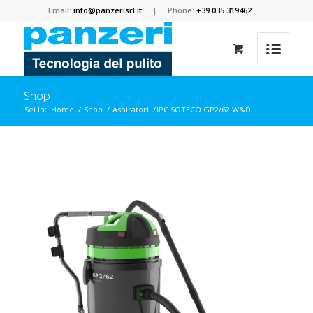
Email:
info@panzerisrl.it
| Phone:
+39 035 319462
Shop
Sei in:
Home
/
Shop
/
Aspiratori
/
IPC SOTECO GP2/62 W&D