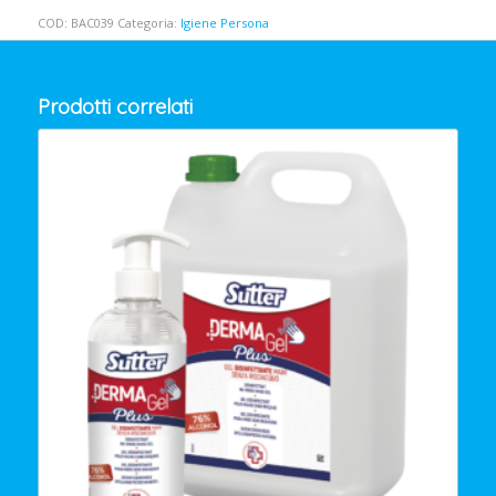
COD:
BAC039
Categoria:
Igiene Persona
Prodotti correlati