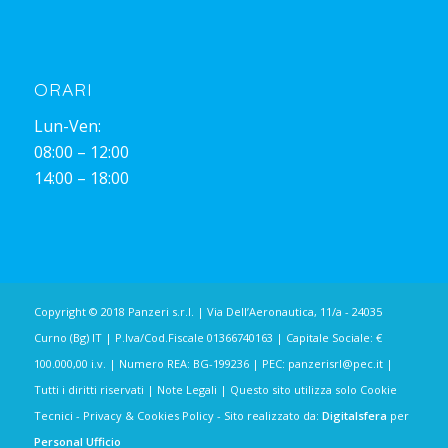
ORARI
Lun-Ven:
08:00 – 12:00
14:00 – 18:00
Copyright © 2018 Panzeri s.r.l. | Via Dell’Aeronautica, 11/a - 24035
Curno (Bg) IT | P.Iva/Cod.Fiscale 01366740163 | Capitale Sociale: €
100.000,00 i.v. | Numero REA: BG-199236 | PEC:
panzerisrl@pec.it
|
Tutti i diritti riservati |
Note Legali
| Questo sito utilizza solo Cookie
Tecnici -
Privacy & Cookies Policy
- Sito realizzato da:
Digitalsfera
per
Personal Ufficio