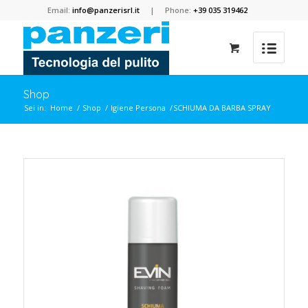
Email:
info@panzerisrl.it
| Phone:
+39 035 319462
Shop
Sei in:
Home
/
Shop
/
Igiene Persona
/
SCHIUMA DA BARBA SPRAY