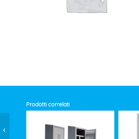
Prodotti correlati
ARMADIO 2 POSTI
C/SEP.- S/TETT.
PROF.47