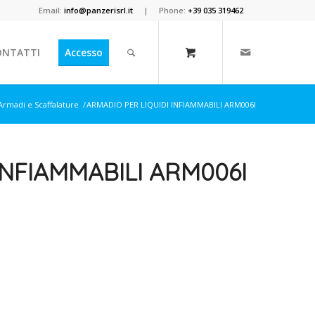
Email:
info@panzerisrl.it
| Phone:
+39 035 319462
ONTATTI
Accesso
Armadi e Scaffalature
/
ARMADIO PER LIQUIDI INFIAMMABILI ARM006I
INFIAMMABILI ARM006I