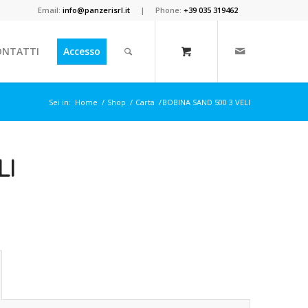
Email:
info@panzerisrl.it
| Phone:
+39 035 319462
ONTATTI
Accesso
Sei in:
Home
/
Shop
/
Carta
/
BOBINA SAND 500 3 VELI
LI