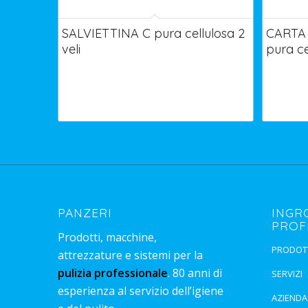
SALVIETTINA C pura cellulosa 2
CARTA 
veli
pura ce
PANZERI
INGR
PROF
Prodotti, macchine,
PRODOT
attrezzature e sistemi per la
pulizia professionale
. 80 anni di
SERVIZI
esperienza al servizio dell’igiene
AZIENDA