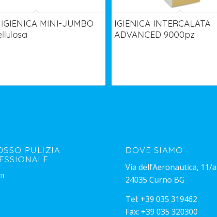
IGIENICA MINI-JUMBO
IGIENICA INTERCALATA
llulosa
ADVANCED 9000pz
OSSO PULIZIA
DOVE SIAMO
ESSIONALE
Via dell’Aeronautica, 11/a
TI
24035 Curno BG
Tel:
+39 035 319462
Fax: +39 035 320300