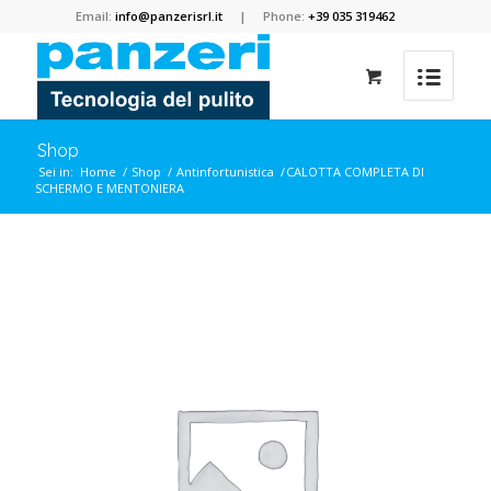
Email:
info@panzerisrl.it
| Phone:
+39 035 319462
Shop
Sei in:
Home
/
Shop
/
Antinfortunistica
/
CALOTTA COMPLETA DI
SCHERMO E MENTONIERA