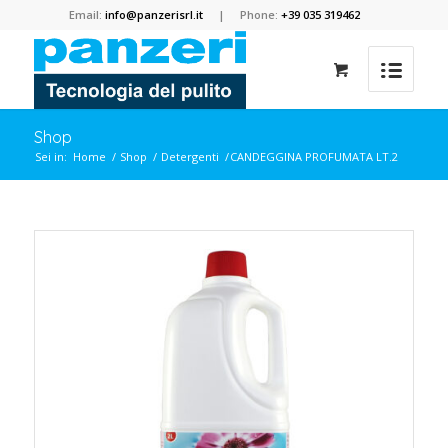
Email:
info@panzerisrl.it
| Phone:
+39 035 319462
Shop
Sei in:
Home
/
Shop
/
Detergenti
/
CANDEGGINA PROFUMATA LT.2