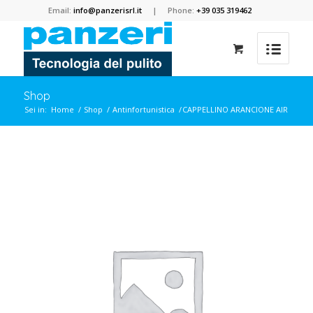
Email:
info@panzerisrl.it
| Phone:
+39 035 319462
Shop
Sei in:
Home
/
Shop
/
Antinfortunistica
/
CAPPELLINO ARANCIONE AIR