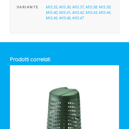
VARIANTE
MIS.35
,
MIS.36
,
MIS.37
,
MIS.38
,
MIS.39
,
MIS.40
,
MIS.41
,
MIS.42
,
MIS.43
,
MIS.44
,
MIS.45
,
MIS.46
,
MIS.47
Prodotti correlati