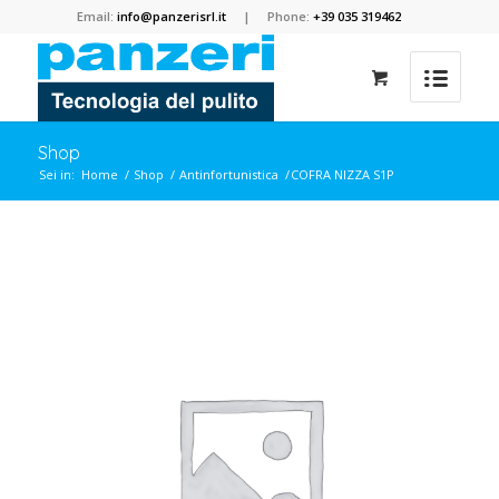
Email:
info@panzerisrl.it
| Phone:
+39 035 319462
Shop
Sei in:
Home
/
Shop
/
Antinfortunistica
/
COFRA NIZZA S1P