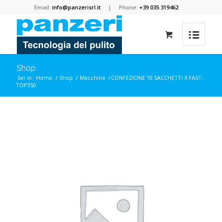
Email:
info@panzerisrl.it
| Phone:
+39 035 319462
Shop
Sei in:
Home
/
Shop
/
Macchine
/
CONFEZIONE 10 SACCHETTI X FAST-
TOP350