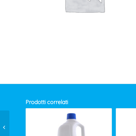
Prodotti correlati
DESODORIZZANTE COPYR ODOUR
OUT ML.250