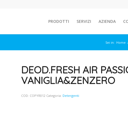
PRODOTTI
SERVIZI
AZIENDA
C
Sei in:
Home
DEOD.FRESH AIR PASS
VANIGLIA&ZENZERO
COD:
COPYR012
Categoria:
Detergenti