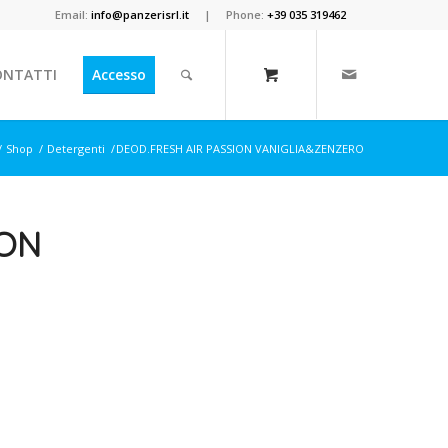
Email:
info@panzerisrl.it
| Phone:
+39 035 319462
ONTATTI
Accesso
/
Shop
/
Detergenti
/
DEOD.FRESH AIR PASSION VANIGLIA&ZENZERO
ION