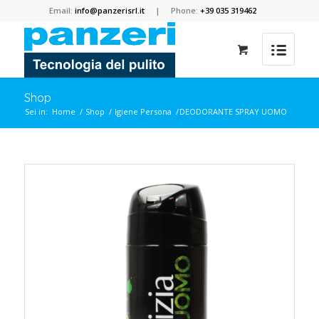
Email:
info@panzerisrl.it
| Phone:
+39 035 319462
Shop
Sei in:
Home
/
Shop
/
Igiene Persona
/
DEODORANTE SPRAY UOMO