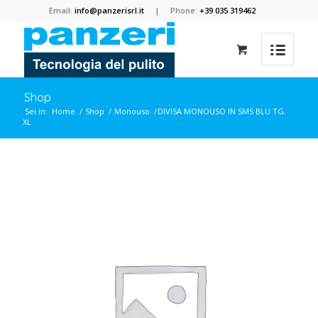
Email:
info@panzerisrl.it
| Phone:
+39 035 319462
Shop
Sei in:
Home
/
Shop
/
Monouso
/
DIVISA MONOUSO IN SMS BLU TG.
XL