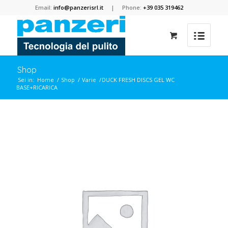
Email:
info@panzerisrl.it
| Phone:
+39 035 319462
Shop
Sei in:
Home
/
Shop
/
Varie
/
DUCK FRESH DISCS GEL WC
BASE+RICARICA