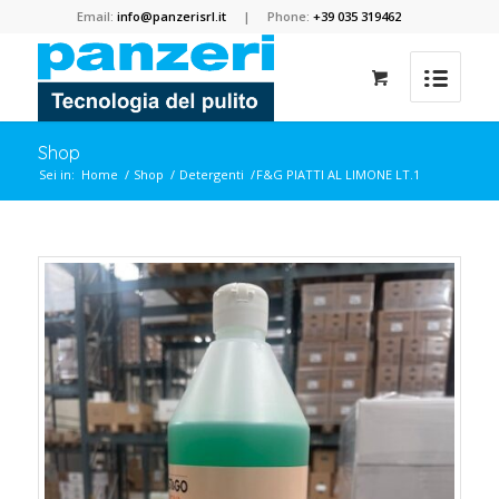
Email:
info@panzerisrl.it
| Phone:
+39 035 319462
Shop
Sei in:
Home
/
Shop
/
Detergenti
/
F&G PIATTI AL LIMONE LT.1