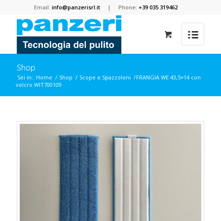
Email:
info@panzerisrl.it
| Phone:
+39 035 319462
Shop
Sei in:
Home
/
Shop
/
Scope e Spazzoloni
/
FRANGIA WE 43,5×14 con
velcro WIT700109