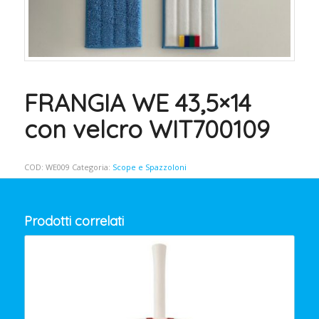
FRANGIA WE 43,5×14
con velcro WIT700109
COD:
WE009
Categoria:
Scope e Spazzoloni
Prodotti correlati