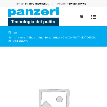
Email:
info@panzerisrl.it
| Phone:
+39 035 319462
Shop
Sei in:
Home
/
Shop
/
Antinfortunistica
/
GIACCA PROT.MOTOSEGA
MIS.XXXL (60-62)