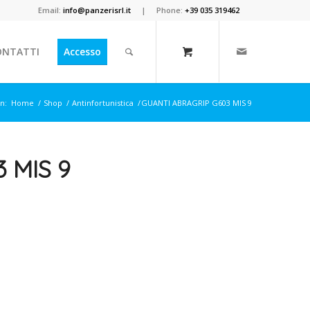
Email:
info@panzerisrl.it
| Phone:
+39 035 319462
ONTATTI
Accesso
in:
Home
/
Shop
/
Antinfortunistica
/
GUANTI ABRAGRIP G603 MIS 9
 MIS 9