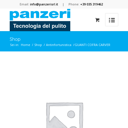
Email:
info@panzerisrl.it
| Phone:
+39 035 319462
Shop
Sei in:
Home
/
Shop
/
Antinfortunistica
/
GUANTI COFRA CARVER