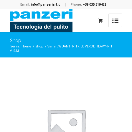
Email:
info@panzerisrl.it
| Phone:
+39 035 319462
Shop
Sei in:
Home
/
Shop
/
Varie
/
GUANTI NITRILE VERDE HEAVY-NIT
MIS.M