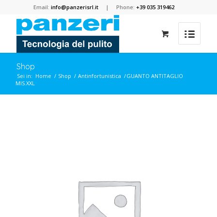
Email:
info@panzerisrl.it
| Phone:
+39 035 319462
Shop
Sei in:
Home
/
Shop
/
Antinfortunistica
/
GUANTO ANTITAGLIO
MIS.XXL