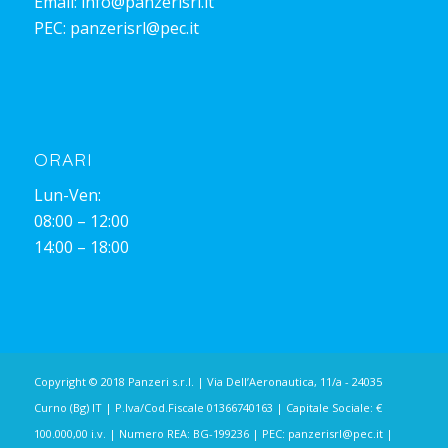
Email:
info@panzerisrl.it
PEC:
panzerisrl@pec.it
ORARI
Lun-Ven:
08:00 – 12:00
14:00 – 18:00
Copyright © 2018 Panzeri s.r.l. | Via Dell’Aeronautica, 11/a - 24035
Curno (Bg) IT | P.Iva/Cod.Fiscale 01366740163 | Capitale Sociale: €
100.000,00 i.v. | Numero REA: BG-199236 | PEC:
panzerisrl@pec.it
|