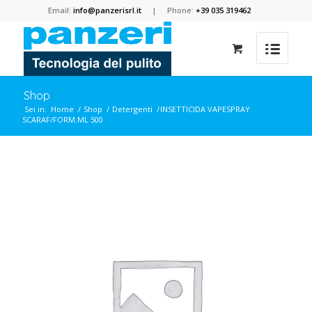
Email:
info@panzerisrl.it
| Phone:
+39 035 319462
Shop
Sei in:
Home
/
Shop
/
Detergenti
/
INSETTICIDA VAPESPRAY
SCARAF/FORM.ML 500