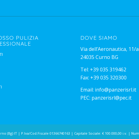
OSSO PULIZIA
DOVE SIAMO
ESSIONALE
Via dell’Aeronautica, 11/a
TI
24035 Curno BG
Tel:
+39 035 319462
Fax: +39 035 320300
I
Email:
info@panzerisrl.it
PEC:
panzerisrl@pec.it
Curno (Bg) IT | P.Iva/Cod.Fiscale 01366740163 | Capitale Sociale: € 100.000,00 i.v. | 