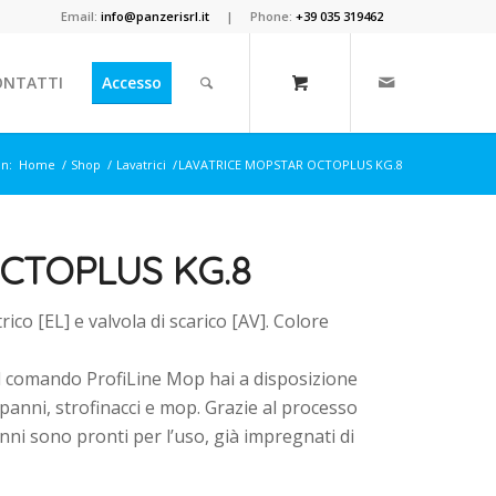
Email:
info@panzerisrl.it
| Phone:
+39 035 319462
ONTATTI
Accesso
in:
Home
/
Shop
/
Lavatrici
/
LAVATRICE MOPSTAR OCTOPLUS KG.8
CTOPLUS KG.8
rico [EL] e valvola di scarico [AV]. Colore
 il comando ProfiLine Mop hai a disposizione
 panni, strofinacci e mop. Grazie al processo
nni sono pronti per l’uso, già impregnati di