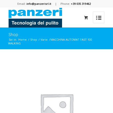
Email:
info@panzerisrl.it
| Phone:
+39 035 319462
Shop
Sei in:
Home
/
Shop
/
Varie
/
MACCHINA AUTOMAT FAST 100
WALKING