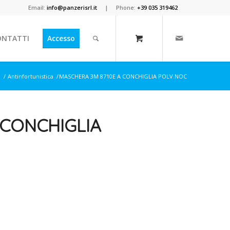
Email:
info@panzerisrl.it
| Phone:
+39 035 319462
ONTATTI
Accesso
p
/
Antinfortunistica
/
MASCHERA 3M 8710E A CONCHIGLIA POLV.NOC
 CONCHIGLIA