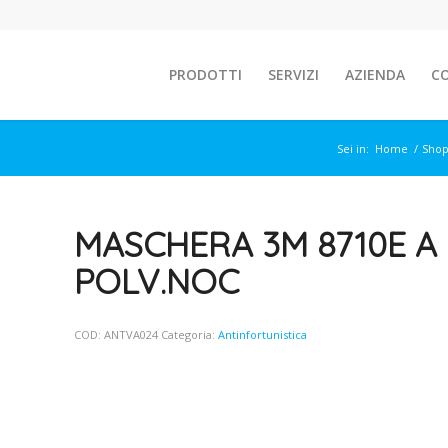
PRODOTTI
SERVIZI
AZIENDA
C
Sei in:
Home
/
Sho
MASCHERA 3M 8710E A
POLV.NOC
COD:
ANTVA024
Categoria:
Antinfortunistica