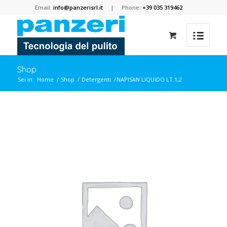
Email:
info@panzerisrl.it
| Phone:
+39 035 319462
Shop
Sei in:
Home
/
Shop
/
Detergenti
/
NAPISAN LIQUIDO LT.1,2