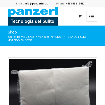
Email:
info@panzerisrl.it
| Phone:
+39 035 319462
Shop
Sei in:
Home
/
Shop
/
Monouso
/
PANNO TNT BIANCO LISCIO
MORBIDO CM.30X38