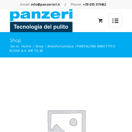
Email:
info@panzerisrl.it
| Phone:
+39 035 319462
Shop
Sei in:
Home
/
Shop
/
Antinfortunistica
/
PANTALONE IMBOTTITO
ROSSO A.V. AIR TG 60