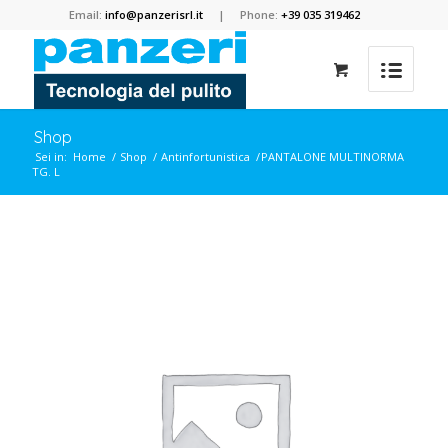
Email:
info@panzerisrl.it
| Phone:
+39 035 319462
Shop
Sei in:
Home
/
Shop
/
Antinfortunistica
/
PANTALONE MULTINORMA
TG. L