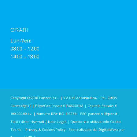
ORARI
Lun-Ven:
08:00 – 12:00
14:00 – 18:00
Copyright © 2018 Panzeri s.r.l. | Via Dell’Aeronautica, 11/a - 24035
Curno (Bg) IT | P.Iva/Cod.Fiscale 01366740163 | Capitale Sociale: €
100.000,00 i.v. | Numero REA: BG-199236 | PEC:
panzerisrl@pec.it
|
Tutti i diritti riservati |
Note Legali
| Questo sito utilizza solo Cookie
Tecnici -
Privacy & Cookies Policy
- Sito realizzato da:
Digitalsfera
per