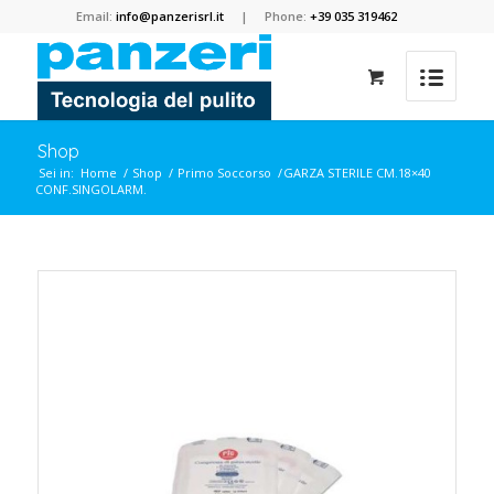
Email:
info@panzerisrl.it
| Phone:
+39 035 319462
Shop
Sei in:
Home
/
Shop
/
Primo Soccorso
/
GARZA STERILE CM.18×40
CONF.SINGOLARM.