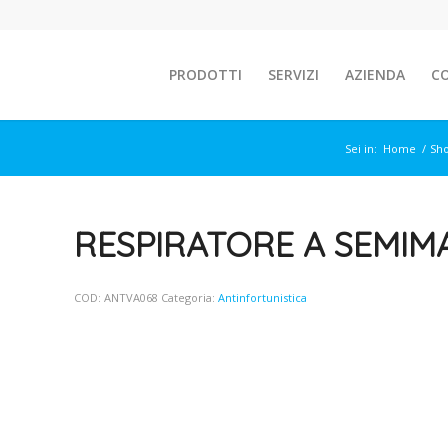
PRODOTTI
SERVIZI
AZIENDA
C
Sei in:
Home
/
Sh
RESPIRATORE A SEMIM
COD:
ANTVA068
Categoria:
Antinfortunistica