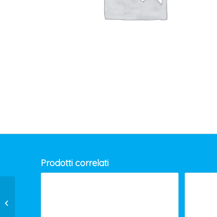
Prodotti correlati
FILTRO 3M COD.5935 P3 X RESP.3M
S.6000