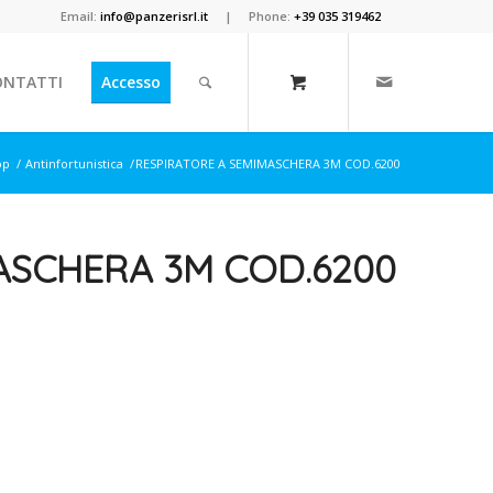
Email:
info@panzerisrl.it
| Phone:
+39 035 319462
ONTATTI
Accesso
op
/
Antinfortunistica
/
RESPIRATORE A SEMIMASCHERA 3M COD.6200
ASCHERA 3M COD.6200