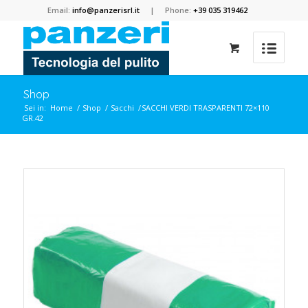
Email:
info@panzerisrl.it
| Phone:
+39 035 319462
Shop
Sei in:
Home
/
Shop
/
Sacchi
/
SACCHI VERDI TRASPARENTI 72×110
GR.42