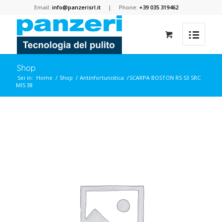
Email:
info@panzerisrl.it
| Phone:
+39 035 319462
Shop
Sei in:
Home
/
Shop
/
Antinfortunistica
/
SCARPA BOSTON RS S3 SRC
MIS 38