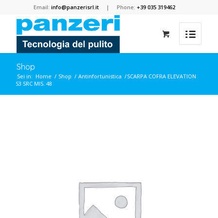
Email:
info@panzerisrl.it
| Phone:
+39 035 319462
Shop
Sei in:
Home
/
Shop
/
Antinfortunistica
/
SCARPA COFRA ELEVATION
S3 SRC MIS. 48