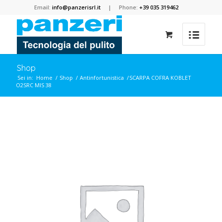
Email:
info@panzerisrl.it
| Phone:
+39 035 319462
Shop
Sei in:
Home
/
Shop
/
Antinfortunistica
/
SCARPA COFRA KOBLET
O2SRC MIS 38