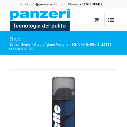
Email:
info@panzerisrl.it
| Phone:
+39 035 319462
Shop
Sei in:
Home
/
Shop
/
Igiene Persona
/
SCHIUMA BARBA GILLETTE
CLASSICA ML.300