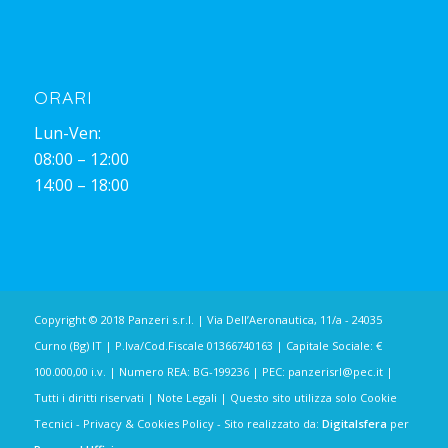
ORARI
Lun-Ven:
08:00 – 12:00
14:00 – 18:00
Copyright © 2018 Panzeri s.r.l. | Via Dell’Aeronautica, 11/a - 24035
Curno (Bg) IT | P.Iva/Cod.Fiscale 01366740163 | Capitale Sociale: €
100.000,00 i.v. | Numero REA: BG-199236 | PEC:
panzerisrl@pec.it
|
Tutti i diritti riservati |
Note Legali
| Questo sito utilizza solo Cookie
Tecnici -
Privacy & Cookies Policy
- Sito realizzato da:
Digitalsfera
per