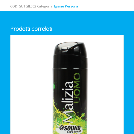
COD:
SUTGIL002
Categoria:
Igiene Persona
Prodotti correlati