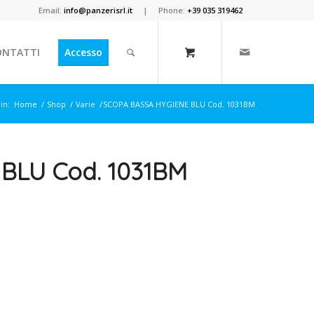
Email:
info@panzerisrl.it
| Phone:
+39 035 319462
ONTATTI
Accesso
 in:
Home
/
Shop
/
Varie
/
SCOPA BASSA HYGIENE BLU Cod. 1031BM
BLU Cod. 1031BM