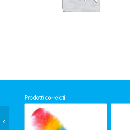
Prodotti correlati
PANTALONE estivo A.V. arancione
XXXL