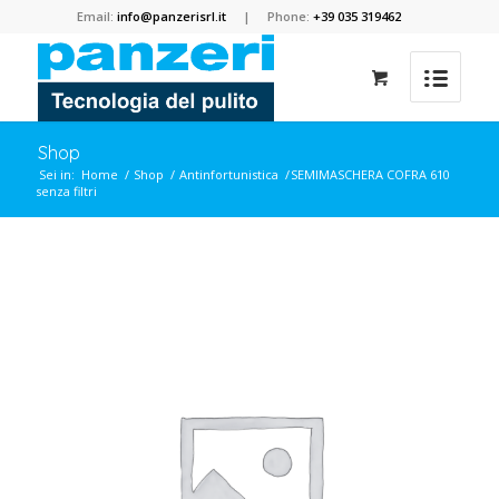
Email:
info@panzerisrl.it
| Phone:
+39 035 319462
Shop
Sei in:
Home
/
Shop
/
Antinfortunistica
/
SEMIMASCHERA COFRA 610
senza filtri