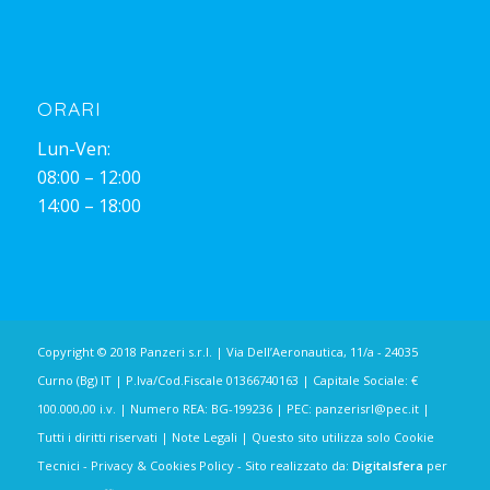
ORARI
Lun-Ven:
08:00 – 12:00
14:00 – 18:00
Copyright © 2018 Panzeri s.r.l. | Via Dell’Aeronautica, 11/a - 24035
Curno (Bg) IT | P.Iva/Cod.Fiscale 01366740163 | Capitale Sociale: €
100.000,00 i.v. | Numero REA: BG-199236 | PEC:
panzerisrl@pec.it
|
Tutti i diritti riservati |
Note Legali
| Questo sito utilizza solo Cookie
Tecnici -
Privacy & Cookies Policy
- Sito realizzato da:
Digitalsfera
per