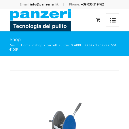
Email:
info@panzerisrl.it
| Phone:
+39 035 319462
Shop
Sei in:
Home
/
Shop
/
Carrelli Pulizie
/
CARRELLO SKY 1.25 C/PRESSA
4100P