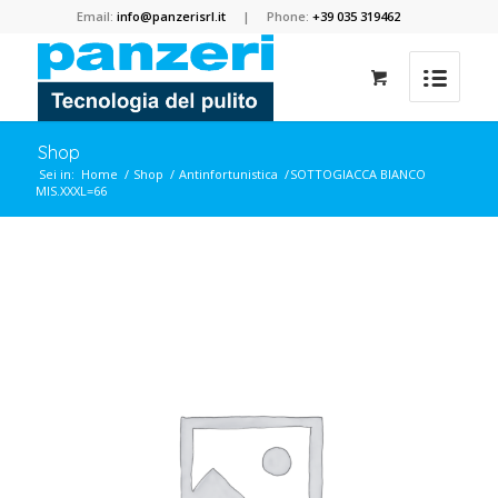
Email:
info@panzerisrl.it
| Phone:
+39 035 319462
Shop
Sei in:
Home
/
Shop
/
Antinfortunistica
/
SOTTOGIACCA BIANCO
MIS.XXXL=66