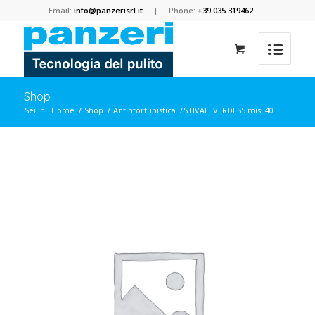
Email:
info@panzerisrl.it
| Phone:
+39 035 319462
Shop
Sei in:
Home
/
Shop
/
Antinfortunistica
/
STIVALI VERDI S5 mis. 40