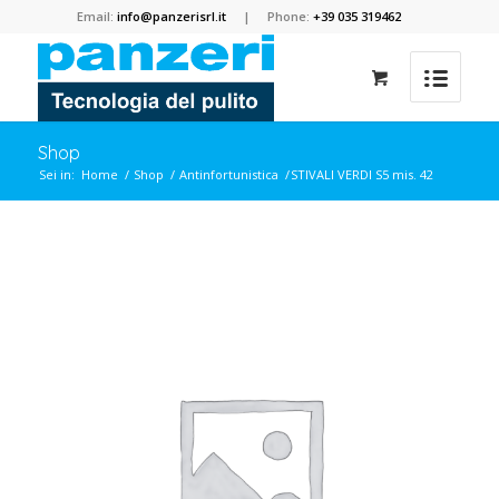
Email:
info@panzerisrl.it
| Phone:
+39 035 319462
Shop
Sei in:
Home
/
Shop
/
Antinfortunistica
/
STIVALI VERDI S5 mis. 42