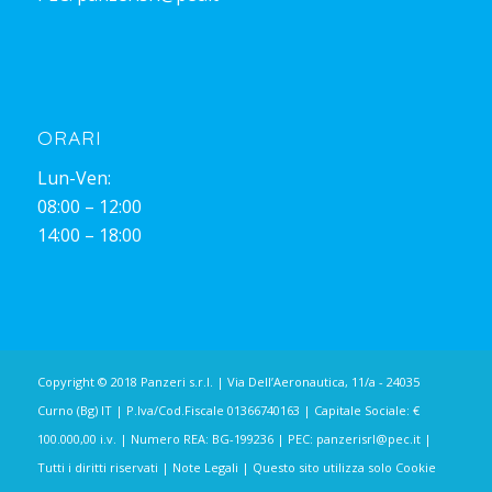
ORARI
Lun-Ven:
08:00 – 12:00
14:00 – 18:00
Copyright © 2018 Panzeri s.r.l. | Via Dell’Aeronautica, 11/a - 24035
Curno (Bg) IT | P.Iva/Cod.Fiscale 01366740163 | Capitale Sociale: €
100.000,00 i.v. | Numero REA: BG-199236 | PEC:
panzerisrl@pec.it
|
Tutti i diritti riservati |
Note Legali
| Questo sito utilizza solo Cookie