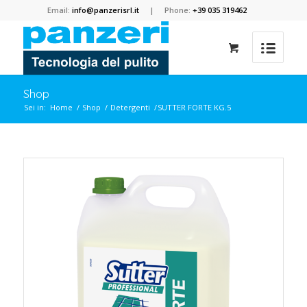
Email:
info@panzerisrl.it
| Phone:
+39 035 319462
Shop
Sei in:
Home
/
Shop
/
Detergenti
/
SUTTER FORTE KG.5