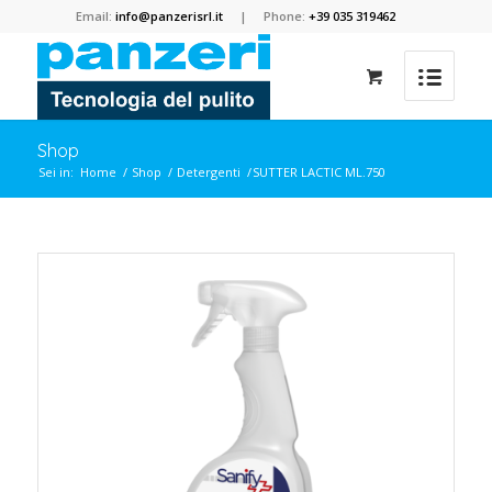
Email:
info@panzerisrl.it
| Phone:
+39 035 319462
Shop
Sei in:
Home
/
Shop
/
Detergenti
/
SUTTER LACTIC ML.750