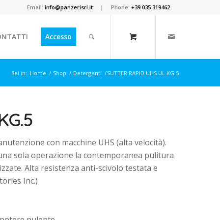
Email:
info@panzerisrl.it
| Phone:
+39 035 319462
ONTATTI
Accesso
Sei in:
Home
/
Shop
/
Detergenti
/
SUTTER RAPID UHS UL KG.5
KG.5
manutenzione con macchine UHS (alta velocità).
 una sola operazione la contemporanea pulitura
izzate. Alta resistenza anti-scivolo testata e
ories Inc.)
 potere pulente