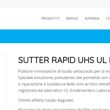
PRODOTTI
SERVIZI
AZIENDA
C
SUTTER RAPID UHS UL 
Pulitore-rinnovatore di lucido antiscivolo per la 
Speciale emulsione polivalente che permette con
e riparazione e lucidatura delle cere acrilico metall
registrata dai laboratori UL (Underwriters Laborat
Ottimo effetto lucido-bagnato
Massimo risultato nel ripristino del film con buon