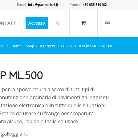
Email:
info@panzerisrl.it
| Phone:
+39 035 319462
ONTATTI
Accesso
Sei in:
Home
/
Shop
/
Detergenti
/
SUTTER SPOLVERO MOP ML.500
P ML.500
er la spolveratura a secco di tutti tipi di
 manutenzione ordinaria di pavimenti galleggianti
azione elettronica o in tutte quelle situazioni
 Pratico da usare su frange per scopatura,
to all’uso, rapido e facile da usare
 galleggianti